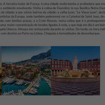
te.
A terceira maior de França, é uma cidade muito bonita e acolhedora que en
io e ambiente envolvente.
Visita à colina de Fourvière (e sua Basílica Notre D
a da cidade;
e aos vários bairros da cidade: a velha Lyon, “Le Vieux Lyon”, dec
tistas da Europa, onde também poderemos ver a Catedral de Saint Jean, de e
moda, com bonitas praças, e a Croix-Rousse, numa colina que é o prolongamen
o uma maior concentração de tecidos ligados à seda, e que hoje em dia é um bai
l pela Unesco.
Almoço em restaurante durante as visitas.
De tarde, na hora ind
 com destino ao Porto ou Lisboa.
Chegada e formalidades de desembarque.