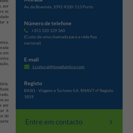
Médios
, por
Av. da Boavista, 1092 4100-113 Porto
ra os
ndado
ntar e
Número de telefone
+351 220 129 360
(Custo de uma chamada para a rede fixa
ança,
nacional)
urada
ço em
âmica
E-mail
lação,
t.cultural@topatlantico.com
Registo
ória.
ltada
RASO - Viagens e Turismo S.A. RNAVT nº Registo
rado,
1819
em ao
a por
gar 6
os do
Entre em contacto
porte