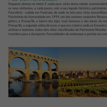
Pequeno-almoço no hotel.
E saída para visita desta cidade surpreenden
os seus visitantes, a cada passo, com o seu legado histórico, patrimón
Fourvière) - subida em Funicular, de onde se tem uma vista maravilhos
Patrimônio da Humanidade em 1999, um dos maiores conjuntos Renascen
gótico;
a Presqu'île, o bairro das lojas mais famosas e dos bares da 
Presqu'île, a segunda colina de Lyon, e que era o bairro onde se Encontr
artistas e boémios, todos eles sítios classificados de Património Mundia
transfere para o Aeroporto.
Formalidades de embarque e partida em voo