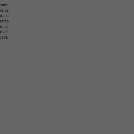
canta
ame de
larada
stilo
to da
rro de
icada,