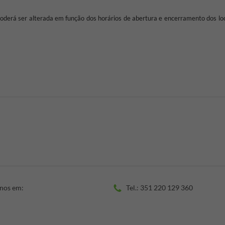
poderá ser alterada em função dos horários de abertura e encerramento dos loc
-nos em:
Tel.: 351 220 129 360