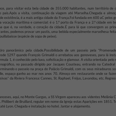
ce, para visitar esta bela cidade de 355.000 habitantes, num território de 
 país.
Após a visita, continuação da viagem até Marselha.
Chegada e almo
de existência, é a mais antiga cidade da França.
Foi fundada em 600 aC pelos g
a vocação marítima e comercial: é o 1.º porto da França e a 2.ª cidade em t
a que é, na verdade, o coração da cidade.
É para lá que convergem as princ
rantes, podemos provar um pastis, uma bebida especialmente marselhesa feit
ouillabaisse (espécie de sopa de peixe).
iro panorâmico pela cidade.
Possibilidade de um passeio pela ”Promenad
sde 1297 quando François Grimaldi o arrebatou aos genoveses, para lá insta
rmula 1, é conhecido pelo luxo, sofisticação e glamour.
A visita orientada pelo
nográfico, no passado dirigido por Jacques Cousteau, entrando na Catedral
terminando o passeio na praça do Palácio Grimaldi, com os seus miradouros so
ieille, espaço ganho ao mar nos anos 70. Almoço em restaurante onde se faz
sivas” da Riviera Francesa: Cannes, St. Raphael, Fréjus, Lavandou, etc. Regre
ranceses, aqui, no Monte Gargas, a SS Virgem apareceu aos videntes Melânia C
hilibert de Bruillard, regular em nome da Igreja estas Aparições em 1851. 
 até Lyon.
Chegada e instalação no hotel.
Jantar e alojamento.