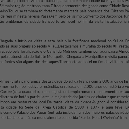
De tarde, início da visita a Toulouse, a capital e maior cidade da Região dos 
 5.ª maior região metropolitana.
É frequentemente designada como Cidade Rosa
melho.
Toulouse também foi fortemente marcada pela presença dos Cátaros.
Pa
de reprimir esta heresia.
Passagem pelo belíssimo Convento dos Jacobinos, fu
são emblemas da cidade.
Transporte ao hotel no fim da visita.
Instalação, ja
hegada e início da visita a esta bela vila fortificada medieval no Sul de Fr
o as suas origens ao século VI aC.
Destacamos a muralha do século XII, resta
raçado pela fortificação e o Canal du Midi que também por aqui passa.
Almo
pela autoestrada do Sol até Montpellier.
Chegada a Montpellier e visita panor
as fontes são alguns dos destaques.
Transporte ao hotel no fim da visita.
Insta
îmes (visita panorâmica desta cidade do sul da França com 2.000 anos de hist
 mesmo tempo, festiva e recôndita, enraizada em 2.000 anos de história e vo
n Carrée (casa quadrada), o seu majestoso templo romano recentemente restau
discreta de hotéis particulares, a majestade dos jardins do chafariz que remet
moço em restaurante local.
De tarde, visita da cidade.
Avignon é considerad
s (a cidade foi Sede da Igreja Católica de 1309 a 1377 e aqui teve lu
is como o Palácio dos Papas (entrada incluída), um dos maiores palácios gótic
celebrizada pela música mundialmente conhecida “Sur Le Pont D’Avinhão”.
Trans