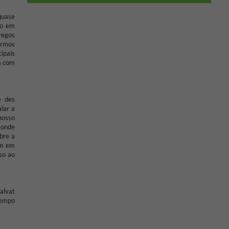
quase
ço em
regos
ermos
ipais
a com
e des
lar a
 nosso
 onde
bre a
em em
sso ao
alvat
Tempo