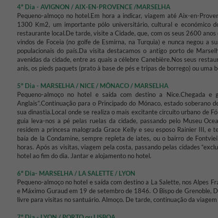
4º Dia - AVIGNON / AIX-EN-PROVENCE /MARSELHA
Pequeno-almoço no hotel.
Em hora a indicar, viagem até Aix-en-Proven
1300 Km2, um importante pólo universitário, cultural e económico do
restaurante local.
De tarde, visite a Cidade, que, com os seus 2600 anos 
vindos de Foceia (no golfe de Esmirna, na Turquia) e nunca negou a su
populacionais do país.
Da visita destacamos o antigo porto de Marselh
avenidas da cidade, entre as quais a célebre Canebière.
Nos seus restau
anis, os pieds paquets (prato à base de pés e tripas de borrego) ou uma b
5º Dia - MARSELHA / NICE / MÔNACO / MARSELHA
Pequeno-almoço no hotel e saída com destino a Nice.
Chegada e g
Anglais”.
Continuação para o Principado do Mónaco, estado soberano de
sua dinastia.
Local onde se realiza o mais excitante circuito urbano de Fó
guia leva-nos a pé pelas ruelas da cidade, passando pelo Museu Ocea
residem a princesa malograda Grace Kelly e seu esposo Rainier III, e 
baía de la Condamine, sempre repleta de iates, ou o bairro de Fontv
horas.
Após as visitas, viagem pela costa, passando pelas cidades “exclu
hotel ao fim do dia.
Jantar e alojamento no hotel.
6º Dia- MARSELHA / LA SALETTE / LYON
Pequeno-almoço no hotel e saída com destino a La Salette, nos Alpes F
e Máximo Guraud em 19 de setembro de 1846. O Bispo de Grenoble, D. P
livre para visitas no santuário.
Almoço.
De tarde, continuação da viagem
7º Dia - LYON / PORTO ou LISBOA