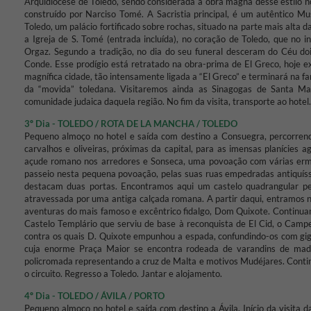
Arquidiocese de Toledo, sendo considerada a obra magna desse estilo n
construído por Narciso Tomé. A Sacristia principal, é um autêntico M
Toledo, um palácio fortificado sobre rochas, situado na parte mais alta
a Igreja de S. Tomé (entrada incluída), no coração de Toledo, que no i
Orgaz. Segundo a tradição, no dia do seu funeral desceram do Céu doi
Conde. Esse prodígio está retratado na obra-prima de El Greco, hoje e
magnífica cidade, tão intensamente ligada a “El Greco” e terminará na fa
da “movida” toledana. Visitaremos ainda as Sinagogas de Santa Mar
comunidade judaica daquela região. No fim da visita, transporte ao hotel.
3º Dia - TOLEDO / ROTA DE LA MANCHA / TOLEDO
Pequeno almoço no hotel e saída com destino a Consuegra, percorren
carvalhos e oliveiras, próximas da capital, para as imensas planícies
açude romano nos arredores e Sonseca, uma povoação com várias erm
passeio nesta pequena povoação, pelas suas ruas empedradas antiquíssi
destacam duas portas. Encontramos aqui um castelo quadrangular p
atravessada por uma antiga calçada romana. A partir daqui, entramos n
aventuras do mais famoso e excêntrico fidalgo, Dom Quixote. Continua
Castelo Templário que serviu de base à reconquista de El Cid, o Cam
contra os quais D. Quixote empunhou a espada, confundindo-os com gi
cuja enorme Praça Maior se encontra rodeada de varandins de madei
policromada representando a cruz de Malta e motivos Mudéjares. Conti
o circuito. Regresso a Toledo. Jantar e alojamento.
4º Dia - TOLEDO / ÁVILA / PORTO
Pequeno almoço no hotel e saída com destino a Ávila. Início da visita