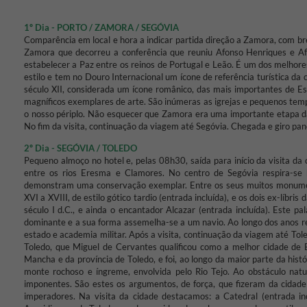
1º Dia - PORTO / ZAMORA / SEGÓVIA
Comparência em local e hora a indicar partida direção a Zamora, com br
Zamora que decorreu a conferência que reuniu Afonso Henriques e Afo
estabelecer a Paz entre os reinos de Portugal e Leão. É um dos melhor
estilo e tem no Douro Internacional um ícone de referência turística da 
século XII, considerada um ícone românico, das mais importantes de E
magníficos exemplares de arte. São inúmeras as igrejas e pequenos tem
o nosso périplo. Não esquecer que Zamora era uma importante etapa d
No fim da visita, continuação da viagem até Segóvia. Chegada e giro pan
2º Dia - SEGÓVIA / TOLEDO
Pequeno almoço no hotel e, pelas 08h30, saída para início da visita da
entre os rios Eresma e Clamores. No centro de Segóvia respira-se
demonstram uma conservação exemplar. Entre os seus muitos monumen
XVI a XVIII, de estilo gótico tardio (entrada incluída), e os dois ex-líb
século I d.C., e ainda o encantador Alcazar (entrada incluída). Este p
dominante e a sua forma assemelha-se a um navio. Ao longo dos anos rec
estado e academia militar. Após a visita, continuação da viagem até Tol
Toledo, que Miguel de Cervantes qualificou como a melhor cidade de Es
Mancha e da província de Toledo, e foi, ao longo da maior parte da histór
monte rochoso e íngreme, envolvida pelo Rio Tejo. Ao obstáculo natur
imponentes. São estes os argumentos, de força, que fizeram da cidade
imperadores. Na visita da cidade destacamos: a Catedral (entrada inc