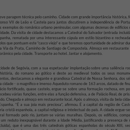
eve paragem técnica pelo caminho. Cidade com grande importância histórica, f
nso VII de Leão e Castela para juntos discutirem a independência de Portu
es exemplos do românico urbano peninsular, com algumas dezenas de edifícios 
cidade. Da visita de cidade destacamos a Catedral do Salvador (entrada incluíd
spanha, rematada por uma interessante cúpula em estilo bizantino e rechead
plos que pontuam este “casco viejo” e que teremos oportunidade de admirar du
a Via da Prata, Caminho de Santiago de Compostela. Almoço em restaurante l
orâmico pela cidade. Transporte ao hotel. Jantar e alojamento.
 cidade de Segóvia, com a sua espetacular implantação sobre uma saliência ro
 história, do romano ao gótico e deste ao medieval todos os seus monum
tos, destacamos a elegante e grandiosa Catedral de Nossa Senhora, dos sé
ris da cidade - o magnifico e imenso Aqueduto romano de 163 arcos, datado de fin
alácio fortificado, quase castelo, ergue-se sobre uma formação rochosa, em po
ebeu várias funções, entre elas a função defensiva, a de Palácio Real, de pris
edo. Chegada e almoço em restaurante local. Após o almoço, visita da bela cid
panha. “É a sua joia mais preciosa”, afirmou. É a capital da região de Cast
ia cristã espanhola, a capital religiosa e intelectual do país. A cidade ergue-
al formado pelo rio, juntam-se várias muralhas. Depois, os edifícios, compa
 um reduto inexpugnável durante a Idade Média, justificando a presença de r
luída), que é uma das três catedrais góticas espanholas do século XIII, se