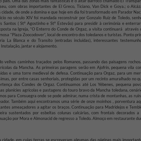
o país. Uma das zonas mais fantásticas é o altar Barroco chamado El Transpar
useu, com obras importantes de El Greco, Ticiano, Van Dick e Goya.; o Alcáz
 da cidade, de onde a domina e que hoje em dia foi transformado em Parador Nac
nício no século XIV foi mandada reconstruir por Gonzalo Ruiz de Toledo, senh
s Santos ( Stº Agostinho e Stº Estevão) para presidir à cerimónia e enterra
xposta na Igreja, “O Enterro do Conde de Orgaz, a visita continuará através 
mosa “Plaza Zoocodover”, local de encontro dos toledanos e turistas. Ponto pri
ia La Blanca e do Transito (entradas incluídas), interessantes testemunh
 Instalação, jantar e alojamento.
do velhos caminhos traçados pelos Romanos, passando das paisagens rochos
 agrícolas da Mancha. As primeiras paragens serão em Ajofrín, pequena vila c
idas e uma torre medieval de defesa. Continuação para Orgaz, para um mer
mas, por entre casas senhoriais, protegidas por um recinto amuralhado no qu
ertença dos Condes de Orgaz. Continuamos até Los Yébenes, pequena pov
as planícies agrícolas e pastagens do touro bravo da Mancha toledana, cenári
mos para Consuegra onde se pode admirar, numa crista de montanhas, as ruín
peador. Também aqui encontramos uma série de onze moinhos , porventura aq
gantes ameaçadores a agitar os braços. Continuação para Madridejos e Tembl
ra sustentados por esbeltas colunas calcárias, com frontais decorados a 
nuação por Mora e Almonacid de regresso a Toledo. Almoço em restaurante du
 da cidade, em cujas terras se escreveram algumas das páginas mais important