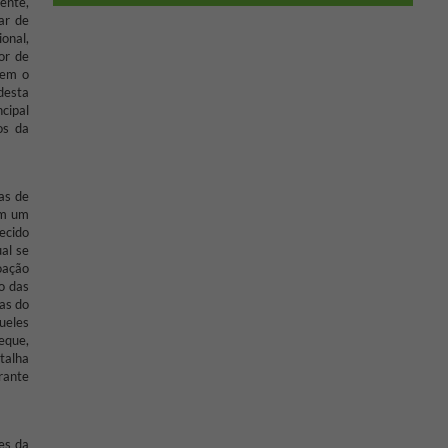
ente,
ar de
ional,
or de
rem o
desta
ncipal
os da
as de
om um
ecido
al se
oação
o das
as do
ueles
eque,
talha
rante
es da