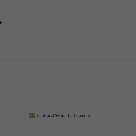
is a
t.cultural@topatlantico.com