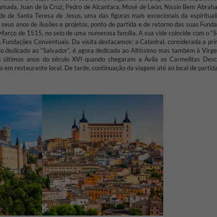
humada, Juan de la Cruz, Pedro de Alcantara, Mosé de León, Nissin Bem Abrah
de de Santa Teresa de Jesus, uma das figuras mais excecionais da espiritual
s seus anos de ilusões e projetos, ponto de partida e de retorno das suas Fund
Março de 1515, no seio de uma numerosa família. A sua vide coincide com o “S
s Fundações Conventuais. Da visita destacamos: a Catedral, considerada a pri
ício dedicado ao “Salvador”, é agora dedicada ao Altíssimo mas também à Virg
s últimos anos do século XVI quando chegaram a Ávila os Carmelitas Desc
m restaurante local. De tarde, continuação da viagem até ao local de partida