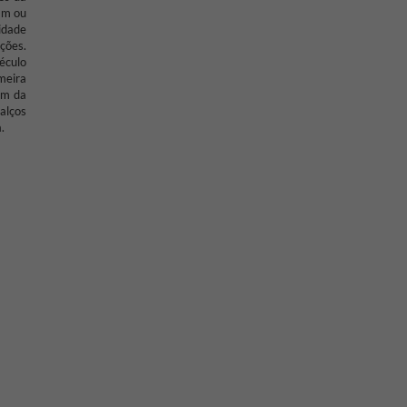
am ou
idade
ações.
éculo
meira
em da
alços
.