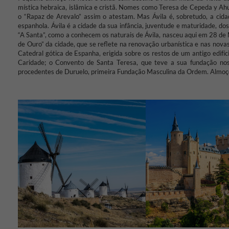
mística hebraica, islâmica e cristã. Nomes como Teresa de Cepeda y A
o “Rapaz de Arevalo” assim o atestam. Mas Ávila é, sobretudo, a cida
espanhola. Ávila é a cidade da sua infância, juventude e maturidade, do
“A Santa”, como a conhecem os naturais de Ávila, nasceu aqui em 28 de 
de Ouro” da cidade, que se reflete na renovação urbanística e nas nova
Catedral gótica de Espanha, erigida sobre os restos de um antigo edif
Caridade; o Convento de Santa Teresa, que teve a sua fundação no
procedentes de Duruelo, primeira Fundação Masculina da Ordem. Almoço e