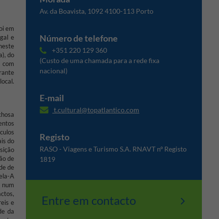
Av. da Boavista, 1092 4100-113 Porto
oi em
Número de telefone
gal e
neste
+351 220 129 360
a), do
(Custo de uma chamada para a rede fixa
a com
nacional)
rante
ocal.
E-mail
t.cultural@topatlantico.com
chosa
entos
culos
Registo
ais do
RASO - Viagens e Turismo S.A. RNAVT nº Registo
sição
ão de
1819
ade de
ela-A
se num
ctos,
Entre em contacto
eis e
de da