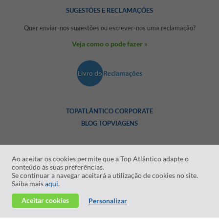
SUGESTÕES E RECLAMAÇÕES
Quer enviar-nos sugestões ou escrever-nos uma reclamação?
Veja como o pode fazer »
TOPATLÂNTICO CORPORATE
BLOG TOPVIAGENS
Ao aceitar os cookies permite que a Top Atlântico adapte o
conteúdo às suas preferências.
Se continuar a navegar aceitará a utilização de cookies no site.
Saiba mais
aqui
.
2026 © Todos os direitos reservados:
RASO - Viagens e
Aceitar cookies
Turismo S.A. RNAVT nº Registo 1819
Personalizar