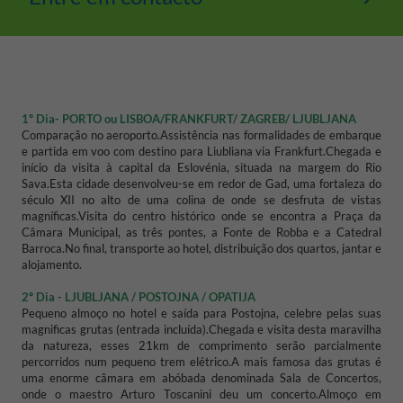
1º Dia-
PORTO ou LISBOA/FRANKFURT/ ZAGREB/ LJUBLJANA
Comparação no aeroporto.
Assistência nas formalidades de embarque
e partida em voo com destino para Liubliana via Frankfurt.
Chegada e
início da visita à capital da Eslovénia, situada na margem do Rio
Sava.
Esta cidade desenvolveu-se em redor de Gad, uma fortaleza do
século XII no alto de uma colina de onde se desfruta de vistas
magníficas.
Visita do centro histórico onde se encontra a Praça da
Câmara Municipal, as três pontes, a Fonte de Robba e a Catedral
Barroca.
No final, transporte ao hotel, distribuição dos quartos, jantar e
alojamento.
2º Dia - LJUBLJANA / POSTOJNA / OPATIJA
Pequeno almoço no hotel e saída para Postojna, celebre pelas suas
magnificas grutas (entrada incluída).
Chegada e visita desta maravilha
da natureza, esses 21km de comprimento serão parcialmente
percorridos num pequeno trem elétrico.
A mais famosa das grutas é
uma enorme câmara em abóbada denominada Sala de Concertos,
onde o maestro Arturo Toscanini deu um concerto.
Almoço em