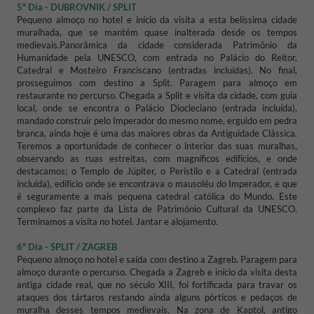
5º Dia - DUBROVNIK / SPLIT
Pequeno almoço no hotel e início da visita a esta belíssima cidade
muralhada, que se mantém quase inalterada desde os tempos
medievais.
Panorâmica da cidade considerada Patrimônio da
Humanidade pela UNESCO, com entrada no Palácio do Reitor,
Catedral e Mosteiro Franciscano (entradas incluídas).
No final,
prosseguimos com destino a Split.
Paragem para almoço em
restaurante no percurso.
Chegada a Split e visita da cidade, com guia
local, onde se encontra o Palácio Diocleciano (entrada incluída),
mandado construir pelo Imperador do mesmo nome, erguido em pedra
branca, ainda hoje é uma das maiores obras da Antiguidade Clássica.
Teremos a oportunidade de conhecer o interior das suas muralhas,
observando as ruas estreitas, com magníficos edifícios, e onde
destacamos;
o Templo de Júpiter, o Peristilo e a Catedral (entrada
incluída), edifício onde se encontrava o mausoléu do Imperador, e que
é seguramente a mais pequena catedral católica do Mundo.
Este
complexo faz parte da Lista de Património Cultural da UNESCO.
Terminamos a visita no hotel.
Jantar e alojamento.
6º Dia - SPLIT / ZAGREB
Pequeno almoço no hotel e saída com destino a Zagreb.
Paragem para
almoço durante o percurso.
Chegada a Zagreb e início da visita desta
antiga cidade real, que no século XIII, foi fortificada para travar os
ataques dos tártaros restando ainda alguns pórticos e pedaços de
muralha desses tempos medievais.
Na zona de Kaptol, antigo