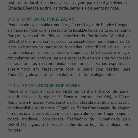
restaurante local e continuação da viagem para Opatija (Riviera da
Croácia).
Chegada ao final da tarde.
Jantar e alojamento no hotel.
3º Dia - OPATIJA/ PLITVICE/ ZADAR
Pequeno almoço e saída rumo à região dos Lagos de Plitvice.
Chegada
e almoço no hotel ou em restaurante local.
De tarde visita ao belíssimo
Parque Nacional de Plitvice, considerado Património Mundial da
UNESCO e o mais conhecido da Croácia.
Poderemos admirar os 16
lagos existentes no parque de toneladas indescritíveis de azul, que
estão unidos por uma encantadora sequência de 92 cascatas e lagos
circundantes ao longo de um vale escarpado e verdejante.
No coração
destas florestas existem ainda lobos, ursos e várias espécies de
aves.
Almoço em restaurante local e saída com destino para
Zadar.
Chegada ao hotel ao fim da tarde, Jantar e alojamento.
4º Dia - ZADAR /TROGIR/ DUBROVNIK
Pequeno almoço e início da visita ao centro histórico de Zadar,
constituído pela Igreja de S. Donato (entrada incluída), o Fórum
Romano e a Praça do Povo, construído ainda sobre a influência italiana
de Mussolini e ao famoso “Orgão” de Zadar.
Continuação da viagem
em direção a Dubrovnik, com parada para almoço em Trogir, pequena
cidade medieval, considerada Patrimônio da Humanidade pela
UNESCO.
Chegada a Dubrovnik ao fim da tarde, jantar e alojamento
no hotel.